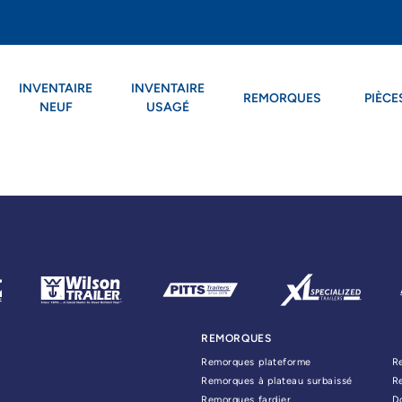
INVENTAIRE
INVENTAIRE
REMORQUES
PIÈCE
NEUF
USAGÉ
REMORQUES
Remorques plateforme
R
Remorques à plateau surbaissé
R
Remorques fardier
D