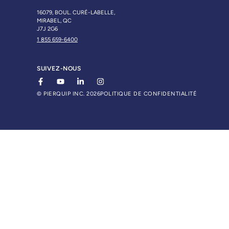
16079, BOUL. CURÉ-LABELLE,
MIRABEL, QC
J7J 2G6
1 855 659-6400
SUIVEZ-NOUS
© PIERQUIP INC. 2026
POLITIQUE DE CONFIDENTIALITÉ