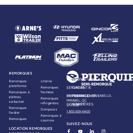
REMORQUES
PIÈCES
PROMOTIONS
Remorques
citerne
plateforme
Remorques
SERVICES
GARANTIE
Remorques à
fermées
ENTREPRISE
16079, BOUL. CURÉ-LABELLE,
FINANCEMENT
plateau
Remorques
MIRABEL, QC
surbaissé
réfrigérées
CONTACT
CARRIÈRES
J7J 2G6
Remorques
Dompeurs
1 855 659-6400
fardier
Remorques à
Remorques
courroie
SUIVEZ-NOUS
LOCATION REMORQUES