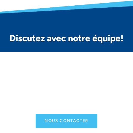
Discutez avec notre équipe!
Vous avez des questions sur nos semi-remorques
ou nos services?
Envie de discuter de vos besoins spécifiques ou
de demander un devis?
Notre équipe est là pour vous guider. N’hésitez
pas à nous contacter pour des solutions
personnalisées et efficaces.
NOUS CONTACTER