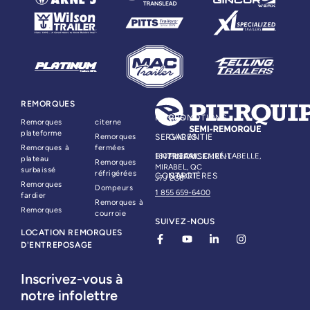
REMORQUES
PIÈCES
PROMOTIONS
Remorques
citerne
plateforme
Remorques
SERVICES
GARANTIE
Remorques à
fermées
ENTREPRISE
16079, BOUL. CURÉ-LABELLE,
FINANCEMENT
plateau
Remorques
MIRABEL, QC
surbaissé
réfrigérées
CONTACT
CARRIÈRES
J7J 2G6
Remorques
Dompeurs
1 855 659-6400
fardier
Remorques à
Remorques
courroie
SUIVEZ-NOUS
LOCATION REMORQUES
D'ENTREPOSAGE
Inscrivez-vous à
notre infolettre