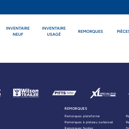
INVENTAIRE
INVENTAIRE
REMORQUES
PIÈCE
NEUF
USAGÉ
REMORQUES
Remorques plateforme
R
Remorques à plateau surbaissé
R
Remorques fardier
D