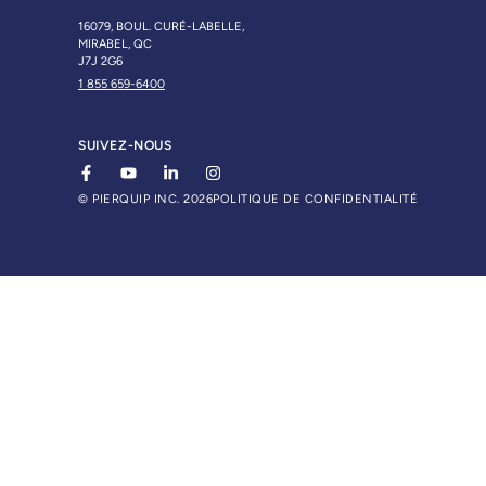
16079, BOUL. CURÉ-LABELLE,
MIRABEL, QC
J7J 2G6
1 855 659-6400
SUIVEZ-NOUS
© PIERQUIP INC. 2026
POLITIQUE DE CONFIDENTIALITÉ