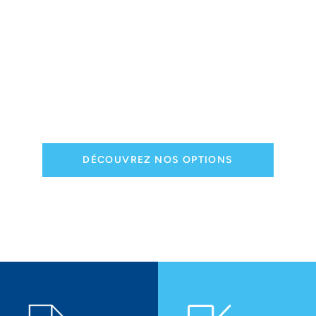
remorque ?
Optez pour des solutions sur mesure pour
assurer que vos semi-remorques répondent
aux exigences les plus strictes de
performance et de fiabilité.
Planifiez votre rendez-vous aujourd’hui !
DÉCOUVREZ NOS OPTIONS