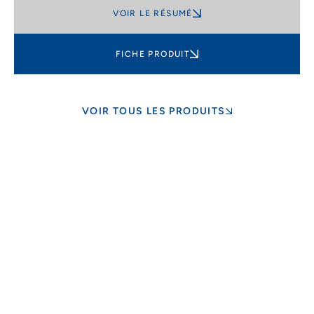
VOIR LE RÉSUMÉ
FICHE PRODUIT
VOIR TOUS LES PRODUITS
Personnalisation
et options
Besoin de services de personnalisation,
d’entretien ou de réparation pour votre semi-