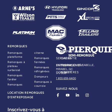
REMORQUES
PIÈCES
PROMOTIONS
Remorques
citerne
plateforme
Remorques
SERVICES
GARANTIE
Remorques à
fermées
ENTREPRISE
16079, BOUL. CURÉ-LABELLE,
FINANCEMENT
plateau
Remorques
MIRABEL, QC
surbaissé
réfrigérées
CONTACT
CARRIÈRES
J7J 2G6
Remorques
Dompeurs
1 855 659-6400
fardier
Remorques à
Remorques
courroie
SUIVEZ-NOUS
LOCATION REMORQUES
D'ENTREPOSAGE
Inscrivez-vous à